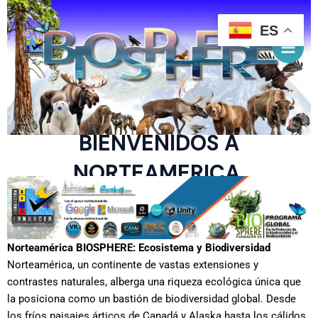
ES
Ir
Main
al
Men
contenido
BIENVENIDOS A
NORTEAMERICA
Norteamérica BIOSPHERE: Ecosistema y Biodiversidad
Norteamérica, un continente de vastas extensiones y
contrastes naturales, alberga una riqueza ecológica única que
la posiciona como un bastión de biodiversidad global. Desde
los fríos paisajes árticos de Canadá y Alaska hasta los cálidos